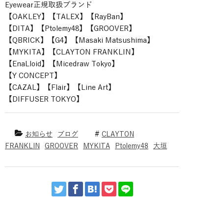
Eyewear正規取扱ブランド
【OAKLEY】【TALEX】【RayBan】
【DITA】【Ptolemy48】【GROOVER】
【QBRICK】【G4】【Masaki Matsushima】
【MYKITA】【CLAYTON FRANKLIN】
【EnaLloid】【Micedraw Tokyo】
【Y CONCEPT】
【CAZAL】【Flair】【Line Art】
【DIFFUSER TOKYO】
お知らせ
ブログ
CLAYTON
FRANKLIN
GROOVER
MYKITA
Ptolemy48
大垣