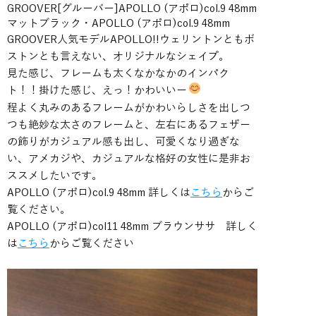
GROOVER[グルーバー]APOLLO (アポロ)col.9 48mm
マットブラック・APOLLO (アポロ)col.9 48mm
GROOVER人気モデルAPOLLO!!ウェリントンともボ
ストンとも言えない、オリジナルなシェイプ。
見た感じ、フレームも太くなかなかのインパク
ト！！掛けた感じ、えっ！かわいいー
程よく丸みのあるフレームがかわいらしさを出しつ
つも絶妙な太さのフレームと、左右にあるフェザー
の飾りがカジュアル感も出し、可愛くなり過ぎな
い、アメカジや、カジュアルな格好の女性に是非お
ススメしたいです。
APOLLO (アポロ)col.9 48mm 詳しくは
こちら
からご
覧ください。
APOLLO (アポロ)col11 48mm ブラウンササ 詳しく
は
こちら
からご覧ください