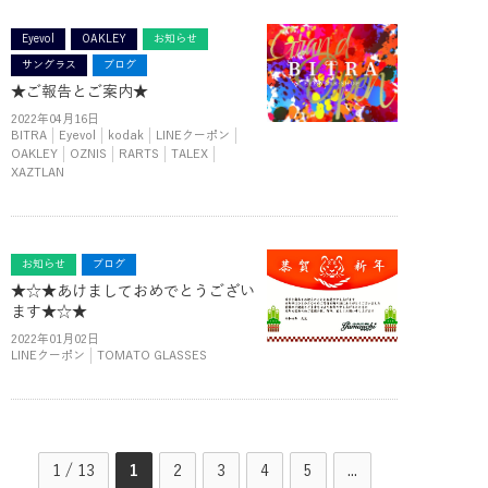
Eyevol
OAKLEY
お知らせ
サングラス
ブログ
★ご報告とご案内★
2022年04月16日
BITRA
Eyevol
kodak
LINEクーポン
OAKLEY
OZNIS
RARTS
TALEX
XAZTLAN
お知らせ
ブログ
★☆★あけましておめでとうござい
ます★☆★
2022年01月02日
LINEクーポン
TOMATO GLASSES
1 / 13
1
2
3
4
5
...