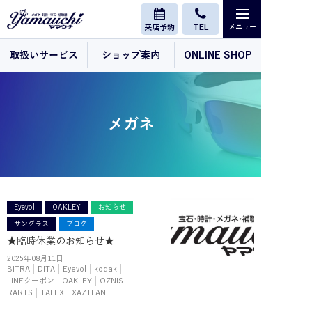
来店予約
TEL
取扱いサービス
ショップ案内
ONLINE SHOP
メガネ
Eyevol
OAKLEY
お知らせ
サングラス
ブログ
★臨時休業のお知らせ★
2025年08月11日
BITRA
DITA
Eyevol
kodak
LINEクーポン
OAKLEY
OZNIS
RARTS
TALEX
XAZTLAN