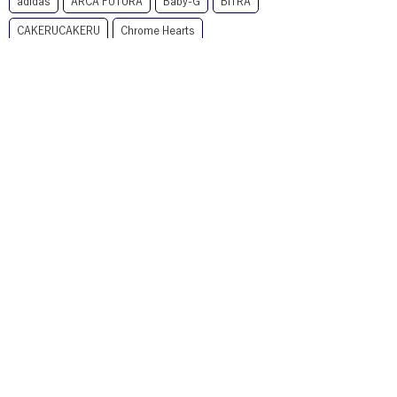
adidas
ARCA FUTURA
Baby-G
BITRA
CAKERUCAKERU
Chrome Hearts
CLAYTON FRANKLIN
CLAYTON FRANKRIN
DIFFUSER
DITA
EnaLloid
EYEs CLOUD
Eyevol
FACE FONTS
G-SHOCK
GROOVER
HOYA
kodak
LINEクーポン
MYKITA
NIKE
Nikon
OAKLEY
OZNIS
Ptolemy48
RARTS
Ray-Ban
TALEX
TOMATO GLASSES
XAZTLAN
zeque
サングラス
ミラーサングラス
メガネ
偏光レンズ
大垣
子供用サングラス
子供用メガネ
岐阜
度付きサングラス
調光レンズ
遠近両用
Ｎｉｋｏｎ
アーカイブ