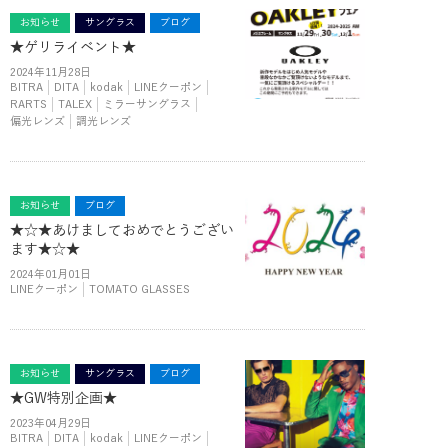
お知らせ
サングラス
ブログ
★ゲリライベント★
2024年11月28日
BITRA
DITA
kodak
LINEクーポン
RARTS
TALEX
ミラーサングラス
偏光レンズ
調光レンズ
お知らせ
ブログ
★☆★あけましておめでとうござい
ます★☆★
2024年01月01日
LINEクーポン
TOMATO GLASSES
お知らせ
サングラス
ブログ
★GW特別企画★
2023年04月29日
BITRA
DITA
kodak
LINEクーポン