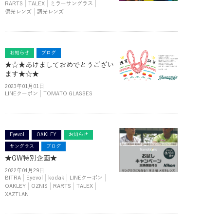
RARTS
TALEX
ミラーサングラス
偏光レンズ
調光レンズ
お知らせ
ブログ
★☆★あけましておめでとうござい
ます★☆★
2023年01月01日
LINEクーポン
TOMATO GLASSES
Eyevol
OAKLEY
お知らせ
サングラス
ブログ
★GW特別企画★
2022年04月29日
BITRA
Eyevol
kodak
LINEクーポン
OAKLEY
OZNIS
RARTS
TALEX
XAZTLAN