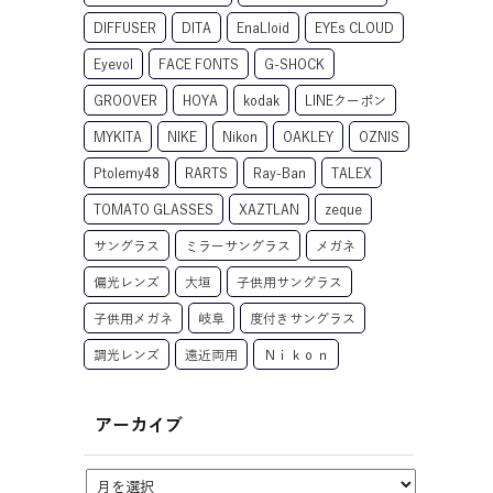
DIFFUSER
DITA
EnaLloid
EYEs CLOUD
Eyevol
FACE FONTS
G-SHOCK
GROOVER
HOYA
kodak
LINEクーポン
MYKITA
NIKE
Nikon
OAKLEY
OZNIS
Ptolemy48
RARTS
Ray-Ban
TALEX
TOMATO GLASSES
XAZTLAN
zeque
サングラス
ミラーサングラス
メガネ
偏光レンズ
大垣
子供用サングラス
子供用メガネ
岐阜
度付きサングラス
調光レンズ
遠近両用
Ｎｉｋｏｎ
アーカイブ