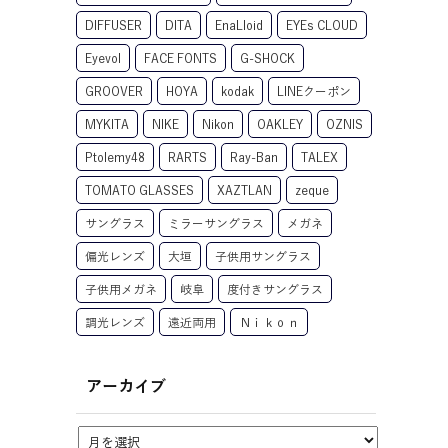
DIFFUSER
DITA
EnaLloid
EYEs CLOUD
Eyevol
FACE FONTS
G-SHOCK
GROOVER
HOYA
kodak
LINEクーポン
MYKITA
NIKE
Nikon
OAKLEY
OZNIS
Ptolemy48
RARTS
Ray-Ban
TALEX
TOMATO GLASSES
XAZTLAN
zeque
サングラス
ミラーサングラス
メガネ
偏光レンズ
大垣
子供用サングラス
子供用メガネ
岐阜
度付きサングラス
調光レンズ
遠近両用
Ｎｉｋｏｎ
アーカイブ