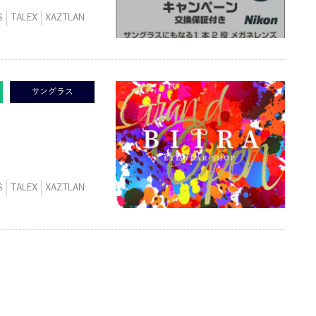
S
TALEX
XAZTLAN
サングラス
S
TALEX
XAZTLAN