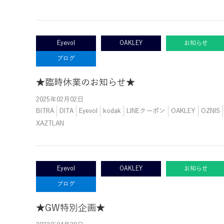
Eyevol
OAKLEY
お知らせ
ブログ
★臨時休業のお知らせ★
2025年02月02日
BITRA
DITA
Eyevol
kodak
LINEクーポン
OAKLEY
OZNIS
XAZTLAN
Eyevol
OAKLEY
お知らせ
ブログ
★GW特別企画★