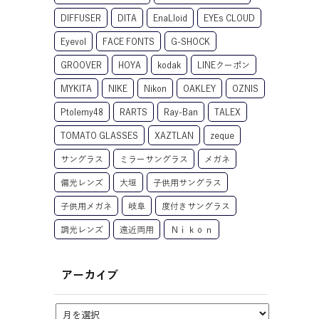
DIFFUSER
DITA
EnaLloid
EYEs CLOUD
Eyevol
FACE FONTS
G-SHOCK
GROOVER
HOYA
kodak
LINEクーポン
MYKITA
NIKE
Nikon
OAKLEY
OZNIS
Ptolemy48
RARTS
Ray-Ban
TALEX
TOMATO GLASSES
XAZTLAN
zeque
サングラス
ミラーサングラス
メガネ
偏光レンズ
大垣
子供用サングラス
子供用メガネ
岐阜
度付きサングラス
調光レンズ
遠近両用
Ｎｉｋｏｎ
アーカイブ