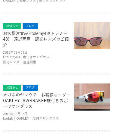
OAKLEY
偏光レンズ
度付きサングラス
お知らせ
ブログ
お客様注文品Ptolemy48(トレミー
48) 遠近両用 調光レンズのご紹
介
2018年08月09日
Ptolemy48
度付きサングラス
調光レンズ
遠近両用
お知らせ
ブログ
メガネのヤマウチ お客様オーダー
OAKLEY JAWBRAKER度付きスポ
ーツサングラス
2018年08月02日
kodak
OAKLEY
度付きサングラス