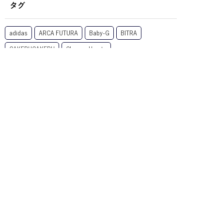
タグ
adidas
ARCA FUTURA
Baby-G
BITRA
CAKERUCAKERU
Chrome Hearts
CLAYTON FRANKLIN
CLAYTON FRANKRIN
DIFFUSER
DITA
EnaLloid
EYEs CLOUD
Eyevol
FACE FONTS
G-SHOCK
GROOVER
HOYA
kodak
LINEクーポン
MYKITA
NIKE
Nikon
OAKLEY
OZNIS
Ptolemy48
RARTS
Ray-Ban
TALEX
TOMATO GLASSES
XAZTLAN
zeque
サングラス
ミラーサングラス
メガネ
偏光レンズ
大垣
子供用サングラス
子供用メガネ
岐阜
度付きサングラス
調光レンズ
遠近両用
Ｎｉｋｏｎ