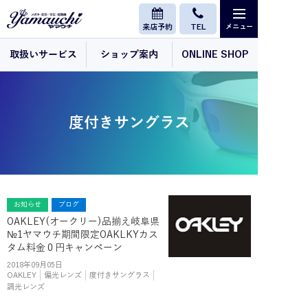
来店予約
TEL
取扱いサービス
ショップ案内
ONLINE SHOP
度付きサングラス
お知らせ
ブログ
OAKLEY(オークリー)品揃え岐阜県
№1ヤマウチ期間限定OAKLKYカス
タム料金０円キャンペーン
2018年09月05日
OAKLEY
偏光レンズ
度付きサングラス
調光レンズ