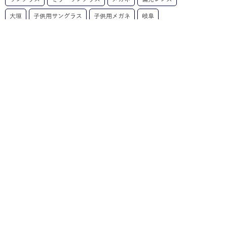
大垣
子供用サングラス
子供用メガネ
岐阜
度付きサングラス
調光レンズ
遠近両用
Ｎｉｋｏｎ
アーカイブ
〒503-0033 岐阜県大垣市福田町107-1
0584-92-3600