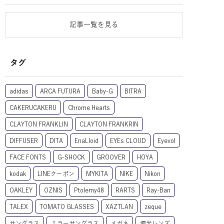
記事一覧を見る
タグ
adidas
ARCA FUTURA
Baby-G
BITRA
CAKERUCAKERU
Chrome Hearts
CLAYTON FRANKLIN
CLAYTON FRANKRIN
DIFFUSER
DITA
EnaLloid
EYEs CLOUD
Eyevol
FACE FONTS
G-SHOCK
GROOVER
HOYA
kodak
LINEクーポン
MYKITA
NIKE
Nikon
OAKLEY
OZNIS
Ptolemy48
RARTS
Ray-Ban
TALEX
TOMATO GLASSES
XAZTLAN
zeque
サングラス
ミラーサングラス
メガネ
偏光レンズ