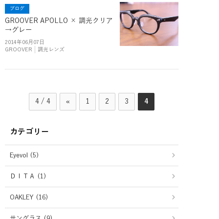
ブログ
GROOVER APOLLO × 調光クリア
→グレー
2014年06月07日
GROOVER
調光レンズ
4 / 4
«
1
2
3
4
カテゴリー
Eyevol (5)
ＤＩＴＡ (1)
OAKLEY (16)
サングラス (9)