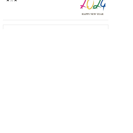
★☆★
記事一覧を見る
タグ
adidas
ARCA FUTURA
Baby-G
BITRA
CAKERUCAKERU
Chrome Hearts
CLAYTON FRANKLIN
CLAYTON FRANKRIN
DIFFUSER
DITA
EnaLloid
EYEs CLOUD
Eyevol
FACE FONTS
G-SHOCK
GROOVER
HOYA
kodak
LINEクーポン
MYKITA
NIKE
Nikon
OAKLEY
OZNIS
Ptolemy48
RARTS
Ray-Ban