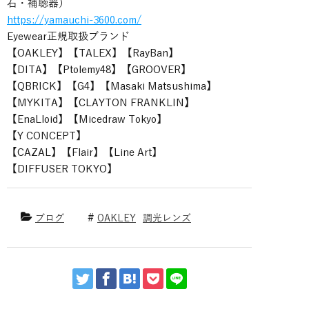
石・補聴器）
https://yamauchi-3600.com/
Eyewear正規取扱ブランド
【OAKLEY】【TALEX】【RayBan】
【DITA】【Ptolemy48】【GROOVER】
【QBRICK】【G4】【Masaki Matsushima】
【MYKITA】【CLAYTON FRANKLIN】
【EnaLloid】【Micedraw Tokyo】
【Y CONCEPT】
【CAZAL】【Flair】【Line Art】
【DIFFUSER TOKYO】
ブログ
OAKLEY
調光レンズ