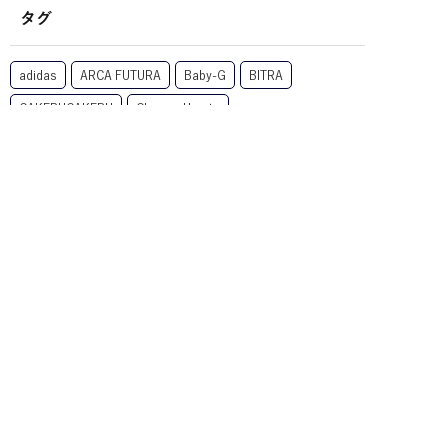
タグ
adidas
ARCA FUTURA
Baby-G
BITRA
CAKERUCAKERU
Chrome Hearts
CLAYTON FRANKLIN
CLAYTON FRANKRIN
DIFFUSER
DITA
EnaLloid
EYEs CLOUD
Eyevol
FACE FONTS
G-SHOCK
GROOVER
HOYA
kodak
LINEクーポン
MYKITA
NIKE
Nikon
OAKLEY
OZNIS
Ptolemy48
RARTS
Ray-Ban
TALEX
TOMATO GLASSES
XAZTLAN
zeque
サングラス
ミラーサングラス
メガネ
偏光レンズ
大垣
子供用サングラス
子供用メガネ
岐阜
度付きサングラス
調光レンズ
遠近両用
Ｎｉｋｏｎ