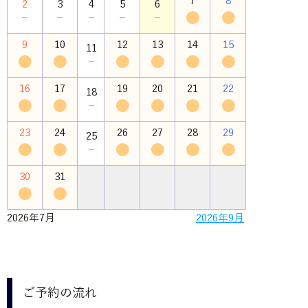
7
8
2
3
4
5
6
●
●
－
－
－
－
－
9
10
12
13
14
15
11
●
●
●
●
●
●
－
16
17
19
20
21
22
18
●
●
●
●
●
●
－
23
24
26
27
28
29
25
●
●
●
●
●
●
－
30
31
●
●
2026年7月
2026年9月
ご予約の流れ