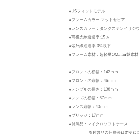
●USフィットモデル
●フレームカラー:マットセピア
●レンズカラー：タングステンイリジ
●可視光線透過率:15％
●紫外線透過率:0%以下
●フレーム素材：
超軽量OMatter製素材
●フロントの横幅：142ｍｍ
●フロントの縦幅：46ｍｍ
●テンプルの長さ：138ｍｍ
●レンズの横幅：57
ｍｍ
●レンズ縦幅：40ｍｍ
●ブリッジ：17ｍｍ
●付属品：マイクロソフトケース
※付属品の仕様等は変更に