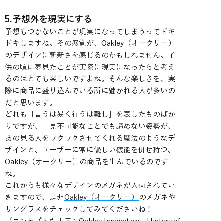
5.予想外を現実にする
予想もつかないことが現実になってしまうってドキ
ドキしますね。その感覚が、Oakley（オークリー）
のデザインに斬新さを感じるのかもしれません。子
供の頃に夢見たことが実際に現実になったらと考え
るのはとても楽しいですよね。そんな楽しさを、実
際に商品に盛り込んでいる所に魅かれる人が多いの
だと思います。
どれも「言うは易く行うは難し」を表したものばか
りですが、一見不可能なことでも諦めない姿勢が、
あの見る人をワクワクさせてくれる魔法のようなデ
ザインと、ユーザーに常に優しい機能を併せ持つ、
Oakley（オークリー）の商品を生んでいるのです
ね。
これからも様々なデザインのメガネが入荷されてい
きますので、是非
Oakley（オークリー）
のメガネや
サングラスをチェックしてみてくださいね！
（コンセプト引用元：Oakley Innovation – History of