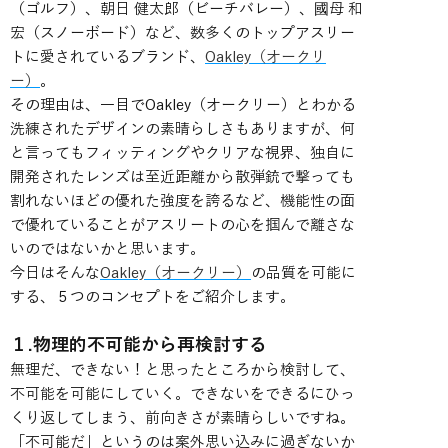
（ゴルフ）、朝日 健太郎（ビーチバレー）、國母 和
宏（スノーボード）など、数多くのトップアスリー
トに愛されているブランド、
Oakley（オークリ
ー）
。
その理由は、一目でOakley（オークリー）とわかる
洗練されたデザインの素晴らしさもありますが、何
と言ってもフィッティングやクリアな視界、独自に
開発されたレンズは至近距離から散弾銃で撃っても
割れないほどの優れた強度を誇るなど、機能性の面
で優れていることがアスリートの心を掴んで離さな
いのではないかと思います。
今日はそんな
Oakley（オークリー）
の品質を可能に
する、５つのコンセプトをご紹介します。
１.物理的不可能から再検討する
無理だ、できない！と思ったところから検討して、
不可能を可能にしていく。できないをできるにひっ
くり返してしまう、前向きさが素晴らしいですね。
「不可能だ」というのは案外思い込みに過ぎないか