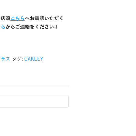
接店頭
こちら
へお電話いただく
ちら
からご連絡をください!!
グラス
タグ:
OAKLEY