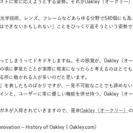
ストに常に応えようとする姿勢。それがOakley（オークリー
許は光学技術、レンズ、フレームなどあらゆる分野で540個にも
はできないかもしれない」ことをひっくり返そうという姿勢で
ってしまうってドキドキしますね。その感覚が、Oakley（オ
の頃に夢見たことが実際に現実になったらと考えるのはとても
る所に魅かれる人が多いのだと思います。
」を表したものばかりですが、一見不可能なことでも諦めない
インと、ユーザーに常に優しい機能を併せ持つ、Oakley（オ
ガネが入荷されていきますので、是非
Oakley（オークリー）
の
ion – History of Oakley | Oakley.com）