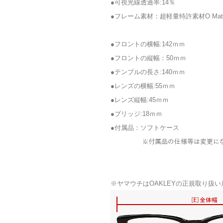
●可視光線透過率:14
％
●フレーム素材：超軽量特許素材O Matt
●フロントの横幅:142ｍｍ
●フロントの縦幅：50ｍｍ
●テンプルの長さ:140ｍｍ
●レンズの横幅:55
ｍｍ
●レンズ縦幅:45ｍｍ
●ブリッジ:18ｍｍ
●付属品：ソフトケース
※付属品の仕様等は変更に
※ヤマウチはOAKLEYの正規取り扱