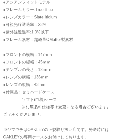
●アジアンフィットモデル
●フレームカラー:True Blue
●レンズカラー：Slate Iridium
●可視光線透過率：23％
●紫外線透過率:1.0%以下
●フレーム素材：
超軽量OMatter製素材
●フロントの横幅：147mｍ
●フロントの縦幅：45ｍｍ
●テンプルの長さ：125ｍｍ
●レンズの横幅：136ｍｍ
●レンズの縦幅：43mm
●付属品：セミハードケース
ソフト(巾着)ケース
※付属品の仕様等は変更になる場合ございます。
ご了承くださいませ。
※ヤマウチはOAKLEYの正規取り扱い店です。発送時には
OAKLEYの専用ケースをお付けしております。