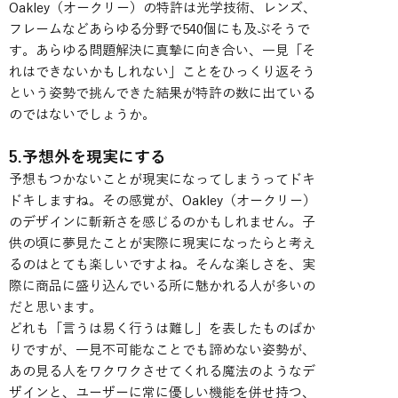
Oakley（オークリー）の特許は光学技術、レンズ、
フレームなどあらゆる分野で540個にも及ぶそうで
す。あらゆる問題解決に真摯に向き合い、一見「そ
れはできないかもしれない」ことをひっくり返そう
という姿勢で挑んできた結果が特許の数に出ている
のではないでしょうか。
5.予想外を現実にする
予想もつかないことが現実になってしまうってドキ
ドキしますね。その感覚が、Oakley（オークリー）
のデザインに斬新さを感じるのかもしれません。子
供の頃に夢見たことが実際に現実になったらと考え
るのはとても楽しいですよね。そんな楽しさを、実
際に商品に盛り込んでいる所に魅かれる人が多いの
だと思います。
どれも「言うは易く行うは難し」を表したものばか
りですが、一見不可能なことでも諦めない姿勢が、
あの見る人をワクワクさせてくれる魔法のようなデ
ザインと、ユーザーに常に優しい機能を併せ持つ、