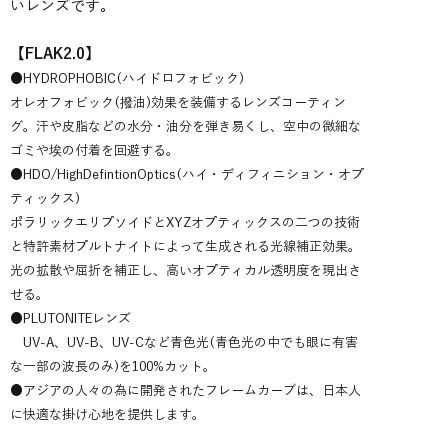
いレンズです
。
【
FLAK2.0
】
●HYDROPHOBIC(ハイドロフォビック)
オレオフォビック(撥油)効果を装備するレンズコーティン
グ。汗や皮脂などの水分・油分を弾き易くし、空中の微細な
ゴミや埃の付着を回避する。
●HDO/HighDefintionOptics(ハイ・ディフィニション・オプ
ティックス)
ポラリックエリプソイドとXYZオプティックスの二つの技術
と特許素材プルトナイトによって生成される光線補正効果。
光の拡散や屈折を補正し、高いオプティカル透明度を現出さ
せる。
●PLUTONITEレンズ
UV-A、UV-B、UV-Cなど青色光(青色光の中でも眼に有害
な一部の波長のみ)を100%カット。
●アジアの人々の為に開発されたフレームカーブは、日本人
に快適な掛け心地を提供します。