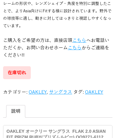
レームの形状や、レンズシェイプ・角度を特別に調整したこ
とで、よりAsia向けにFitする様に設計されています。野外で
の球技等に適し、動きに対してはっきりと視認しやすくなっ
ています。
こ購入をご希望の方は、直接店頭
こちら
へお電話い
ただくか、お問い合わせホーム
こちら
からご連絡を
ください!!
在庫切れ
カテゴリー:
OAKLEY
,
サングラス
タグ:
OAKLEY
説明
OAKLEY オークリー サングラス FLAK 2.0 ASIAN
FIT PRIZM RUBY(プリズムルビー) OO9271-6112