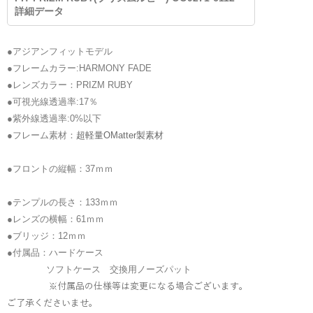
詳細データ
●アジアンフィットモデル
●フレームカラー:HARMONY FADE
●レンズカラー：PRIZM RUBY
●可視光線透過率:17％
●紫外線透過率:0%以下
●フレーム素材：
超軽量OMatter製素材
●フロントの縦幅：37ｍｍ
●テンプルの長さ：133ｍｍ
●レンズの横幅：61
ｍｍ
●ブリッジ：12ｍｍ
●付属品：ハードケース
ソフトケース 交換用ノーズパット
※付属品の仕様等は変更になる場合ございます。
ご了承くださいませ。