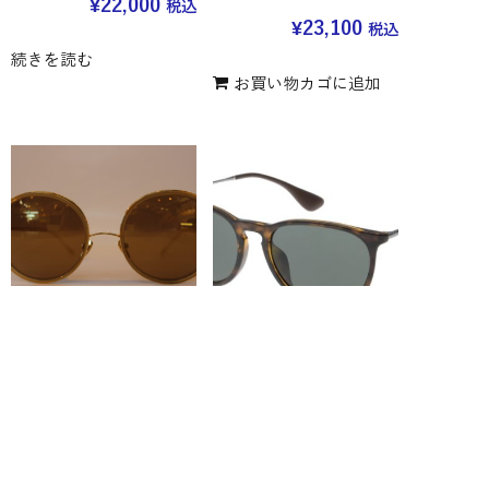
¥
22,000
税込
¥
23,100
税込
続きを読む
お買い物カゴに追加
【DITA】 ディータ サン
Ray-Ban(レイバン) RB
グラス[FREEBIRD] フリ
4171-F ERIKA 710/71
ーバード 21012C 54mm
54mm
¥
51,700
¥
19,800
税込
税込