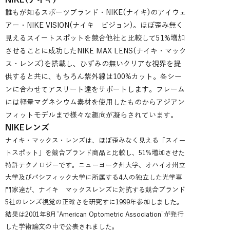
NIKE(ナイキ)
誰もが知るスポーツブランド・NIKE(ナイキ)のアイウェ
アー・NIKE VISION(ナイキ ビジョン)。ほぼ歪み無く
見えるスイートスポットを競合他社と比較して51%増加
させることに成功したNIKE MAX LENS(ナイキ・マック
ス・レンズ)を搭載し、ひずみの無いクリアな視界を提
供すると共に、もちろん紫外線は100%カット。各シー
ンに合わせてアスリート達をサポートします。フレーム
には軽量マグネシウム素材を使用したものからアジアン
フィットモデルまで様々な趣向が凝らされています。
NIKEレンズ
ナイキ・マックス・レンズは、ほぼ歪みなく見える「スイー
トスポット」を競合ブランド商品と比較し、51%増加させた
特許テクノロジーです。ニューヨーク州大学、オハイオ州立
大学及びパシフィック大学に所属する4人の独立した光学専
門家達が、ナイキ マックスレンズに対抗する競合ブランド
5社のレンズ視覚の正確さを研究すに1999年参加しました。
結果は2001年8月”American Optometric Association”が発行
した学術論文の中で公表されました。