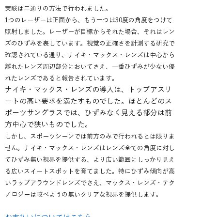
実験は二通りの方法で行われました。
1つのレーザーは正面から、もう一つは30度の角度をつけて
照射しました。レーザーが目標からそれた場合、それはレン
ズのひずみを表しています。視覚の正確さを計測する研究で
確認されている通り、ナイキ・マックス・レンズは中心から
離れたレンズ周辺部分においてさえ、一番ひずみが少ない優
れたレンズであると報告されています。
ナイキ・マックス・レンズの導入は、トップアスリ
ートの高い要求を満たすものでした。ほとんどのス
ポーツサングラスでは、ひずみなく見える部分は前
方中心で狭いものでした。
しかし、スポーツシーンでは前方のみで行われるとは限りま
せん。ナイキ・マックス・レンズはレンズ全ての角度に対し
てひずみ無い視界を提供する、より広い範囲にしっかり見え
る広いスイートスポットを育てました。特にひずみ傾向が高
いラップアラウンドレンズでさえ、マックス・レンズ・テク
ノロジーは較べようの無いクリアな視界を提供します。