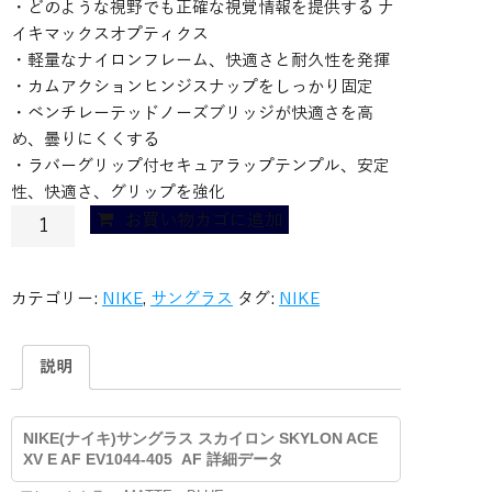
・どのような視野でも正確な視覚情報を提供する ナ
イキマックスオプティクス
・軽量なナイロンフレーム、快適さと耐久性を発揮
・カムアクションヒンジスナップをしっかり固定
・ベンチレーテッドノーズブリッジが快適さを高
め、曇りにくくする
・ラバーグリップ付セキュアラップテンプル、安定
性、快適さ、グリップを強化
NIKE(ナ
お買い物カゴに追加
イ
キ)
サ
カテゴリー:
NIKE
,
サングラス
タグ:
NIKE
ン
グ
説明
ラ
ス
ス
NIKE(ナイキ)サングラス スカイロン SKYLON ACE
カ
XV E AF EV1044-405 AF 詳細データ
イ