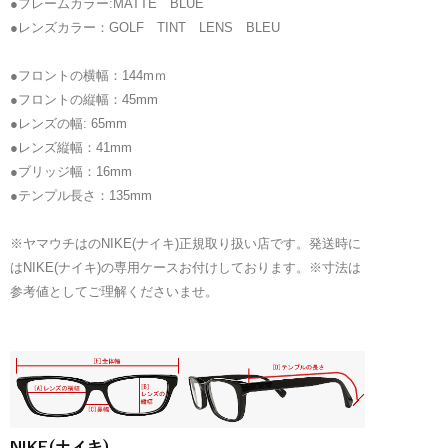
●フレームカラー:MATTE BLUE
ロ
●レンズカラー：GOLF TINT LENS BLEU
ン
SKYLON
●フロントの横幅：144mｍ
ACE
●フロントの縦幅：45mm
XV
●レンズの幅: 65mm
E
●レンズ縦幅：41mm
AF
●ブリッジ幅：16mm
EV1044-
●テンプル長さ：135mm
405
個
※ヤマウチはのNIKE(ナイキ)正規取り扱い店です。発送時に
はNIKE(ナイキ)の専用ケースお付けしております。※寸法は
参考値としてご理解くださいませ。