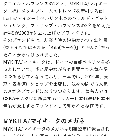
ダニエル・ハフマンズの2名と、MYKITA/マイキー
タ同様にメタルフレームのトレンドを牽引するic!
berlin/アイシー！ベルリン出身のハラルド・ゴット
シュリンク、フィリップ・ハフマンズの2名を加えた
計4名が2003年に立ち上げたブランドです。
そのブランド名は、創業当時の建物がかつて幼稚園
(東ドイツではそれを「Kita(キータ)」と呼んだ)だっ
たことから付けられました。
MYKITA/マイキータは、ドイツの首都ベルリンを拠
点としていて、浅い歴史ながらも世界中で人気を得
つつある存在となっており、日本では、2010年、東
京・表参道にショップを出店し、我々の間でも人気
のメガネブランドになりつつあります。著名人では
CSKAモスクワに所属するサッカー日本代表MF 本田
圭佑が愛用するブランドとして知られる存在です。
MYKITA/マイキータのメガネ
MYKITA/マイキータのメガネは創業翌年に発表され