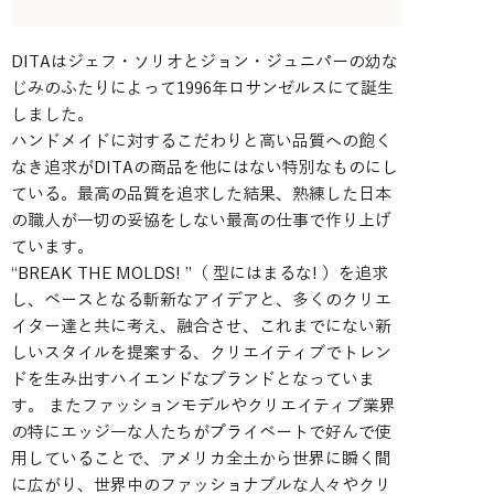
DITAはジェフ・ソリオとジョン・ジュニパーの幼な
じみのふたりによって1996年ロサンゼルスにて誕生
しました。
ハンドメイドに対するこだわりと高い品質への飽く
なき追求がDITAの商品を他にはない特別なものにし
ている。最高の品質を追求した結果、熟練した日本
の職人が一切の妥協をしない最高の仕事で作り上げ
ています。
“BREAK THE MOLDS! ”（ 型にはまるな! ）を追求
し、ベースとなる斬新なアイデアと、多くのクリエ
イター達と共に考え、融合させ、これまでにない新
しいスタイルを提案する、クリエイティブでトレン
ドを生み出すハイエンドなブランドとなっていま
す。 またファッションモデルやクリエイティブ業界
の特にエッジ―な人たちがプライベートで好んで使
用していることで、アメリカ全土から世界に瞬く間
に広がり、世界中のファッショナブルな人々やクリ