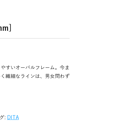
mm]
しやすいオーバルフレーム。今ま
かく繊細なラインは、男女問わず
グ:
DITA