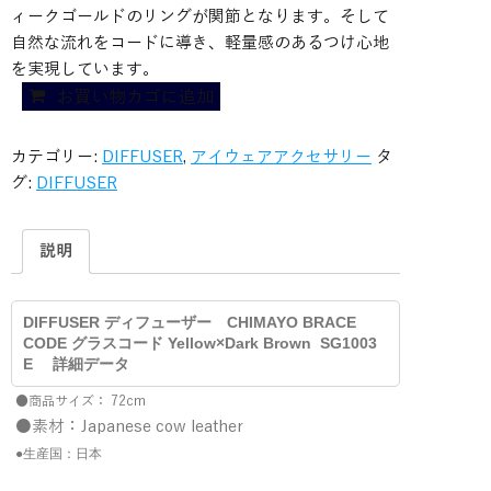
ィークゴールドのリングが関節となります。そして
自然な流れをコードに導き、軽量感のあるつけ心地
を実現しています。
DIFFUSER
お買い物カゴに追加
デ
ィ
カテゴリー:
DIFFUSER
,
アイウェアアクセサリー
タ
フ
グ:
DIFFUSER
ュ
ー
説明
ザ
ー
TWO
DIFFUSER ディフューザー CHIMAYO BRACE
TONE
CODE グラスコード Yellow×Dark Brown SG1003
GENUINE
E 詳細データ
LETHER
●商品サイズ： 72cm
GLASS
●素材：Japanese cow leather
CODE
●生産国：日本
グ