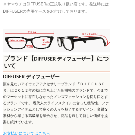
※ヤマウチはDIFFUSERの正規取り扱い店です。発送時には
ラ
DIFFUSERの専用ケースをお付けしております。
ス
コ
ー
ド
Yellow×Dark
Brown
SG1003
ブランド【
】につ
DIFFUSER
ディフューザー
E
いて
個
DIFFUSER
ディフューザー
類を見ないアイウェアアクセサリーブランド 「ＤＩＦＦＵＳＥ
Ｒ」は２０１２年の秋に立ち上げた新機軸のブランドで、今まで
のマーケットに存在しなかったメンズファッションを切り口とす
るブランドです。 現代人のライフスタイルに合った機能性、ファ
ッションアイテムとして多くの人々を魅了するデザイン、良質な
素材から感じる高級感を融合させ、商品を通して新しい価値を提
案し続けています。
お支払いについてはこちら