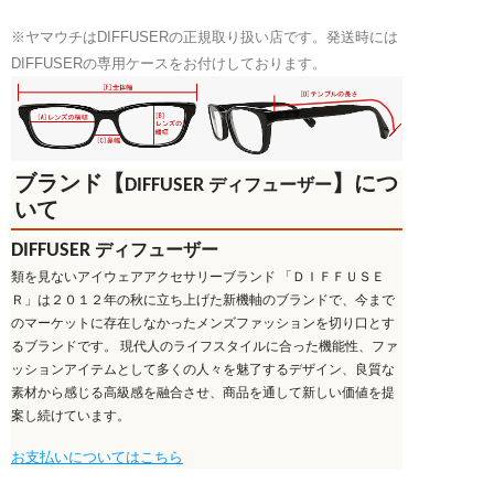
ケ
※ヤマウチはDIFFUSERの正規取り扱い店です。発送時には
ー
DIFFUSERの専用ケースをお付けしております。
ス
Green&Beige
SG1024G
個
ブランド【
】につ
DIFFUSER
ディフューザー
いて
DIFFUSER
ディフューザー
類を見ないアイウェアアクセサリーブランド 「ＤＩＦＦＵＳＥ
Ｒ」は２０１２年の秋に立ち上げた新機軸のブランドで、今まで
のマーケットに存在しなかったメンズファッションを切り口とす
るブランドです。 現代人のライフスタイルに合った機能性、ファ
ッションアイテムとして多くの人々を魅了するデザイン、良質な
素材から感じる高級感を融合させ、商品を通して新しい価値を提
案し続けています。
お支払いについてはこちら