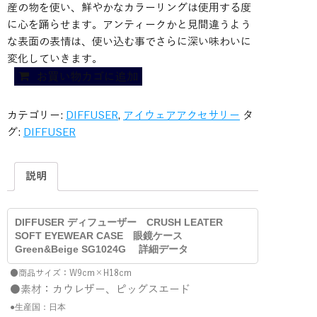
産の物を使い、鮮やかなカラーリングは使用する度
に心を踊らせます。アンティークかと見間違うよう
な表面の表情は、使い込む事でさらに深い味わいに
変化していきます。
DIFFUSER
お買い物カゴに追加
デ
ィ
カテゴリー:
DIFFUSER
,
アイウェアアクセサリー
タ
フ
グ:
DIFFUSER
ュ
ー
説明
ザ
ー
CRUSH
DIFFUSER ディフューザー CRUSH LEATER
LEATER
SOFT EYEWEAR CASE 眼鏡ケース
SOFT
Green&Beige SG1024G 詳細データ
EYEWEAR
●商品サイズ：W9cm×H18cm
CASE
●素材：カウレザー、ピッグスエード
眼
●生産国：日本
鏡