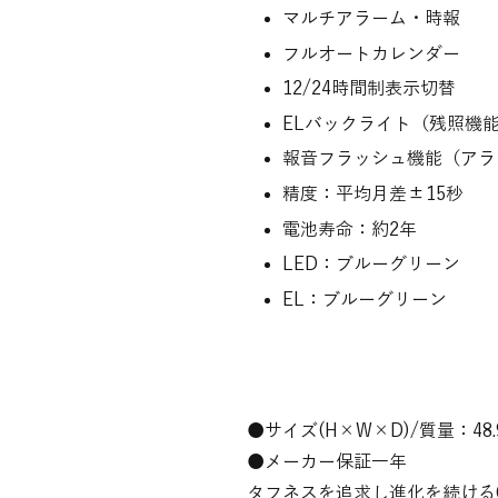
マルチアラーム・時報
フルオートカレンダー
12/24時間制表示切替
ELバックライト（残照機
報音フラッシュ機能（アラ
精度：平均月差±15秒
電池寿命：約2年
LED：ブルーグリーン
EL：ブルーグリーン
●サイズ(H×W×D)/質量：48.9×
●メーカー保証一年
タフネスを追求し進化を続ける