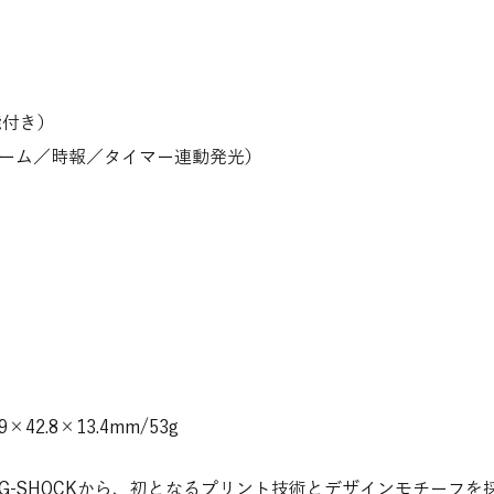
能付き）
ーム／時報／タイマー連動発光）
42.8×13.4mm/53g
G-SHOCKから、初となるプリント技術とデザインモチーフを