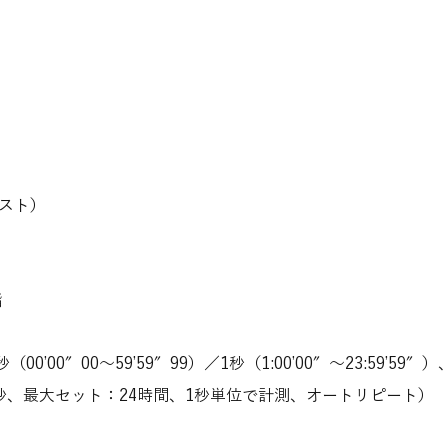
スト）
脂
00’00″00～59’59″99）／1秒（1:00’00″～23:59’
秒、最大セット：24時間、1秒単位で計測、オートリピート）