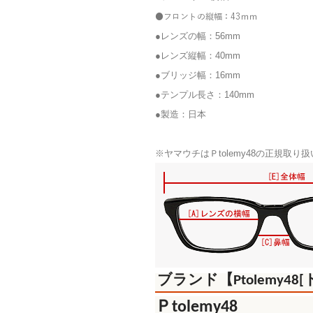
●
フロントの縦幅：43ｍｍ
●レンズの幅：56
mm
●レンズ縦幅：40mm
●ブリッジ幅：16mm
●テンプル長さ：140mm
●製造：日本
※ヤマウチはＰtolemy48の正規取
ブランド【Ptolemy4
Ｐtolemy48