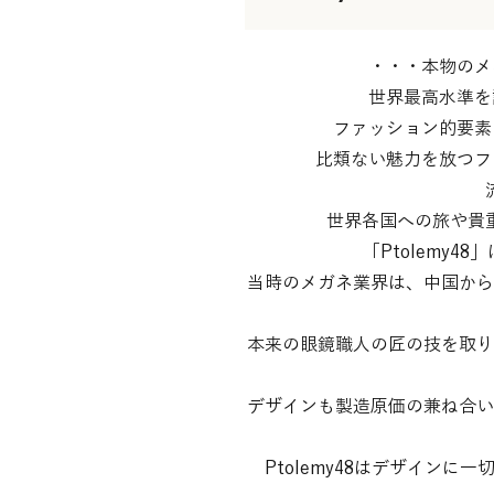
・・・本物のメイドイン
世界最高水準を誇る福井
ファッション的要素に掛け
比類ない魅力を放つフレーム・
流
世界各国への旅や貴
「Ptolemy
当時のメガネ業界は、中国から
本来の眼鏡職人の匠の技を取り
デザインも製造原価の兼ね合い
Ptolemy48はデザイン