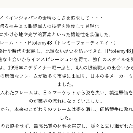
ジャパンの素晴らしさを追求して・・・
県の眼鏡職人の技術を駆使して具現化
心地や光学的要素といった機能性を装備した、
・・Ptolemy48（トレミーフォーティエイト）
行や時代を超越し、比類ない歴史を紡いできた「Ptolemy48
重な出会いからインスピレーションを得て、独自のスタイルを
48」は、1998年にデザイナー堀一彦と、4人の眼鏡職人の出会い
の廉価なフレームが数多く市場に出回り、日本の各メーカーも
ました。
入れたフレームは、日々マーケットから姿を失い、製造原価を
のが業界の流れになっていました。
から、本来のこだわりのフレームは姿を消し、価格競争に敗れ
した。
に一切の妥協をせず、最高品質の材料を選定し、脈々と受け継がれ