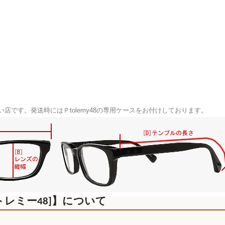
り扱い店です。発送時には
Ｐtolemy48
の専用ケースをお付けしております。
8[トレミー48]】について