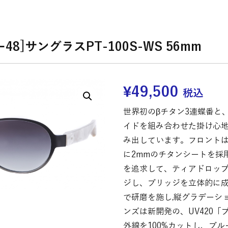
ー48]サングラスPT-100S-WS 56mm
¥
49,500
税込
世界初のβチタン3連蝶番と
イドを組み合わせた掛け心
み出しています。フロント
に2mmのチタンシートを採
を追求して、ティアドロッ
ジし、ブリッジを立体的に
で研磨を施し,縦グラデーシ
ンズは新開発の、UV420「
外線を100%カットし、ブ