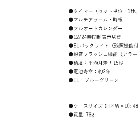
●タイマー（セット単位：1秒
●マルチアラーム・時報
●フルオートカレンダー
●12/24時間制表示切替
●ELバックライト（残照機能
●報音フラッシュ機能（アラー
●精度：平均月差±15秒
●電池寿命：約2年
●EL：ブルーグリーン
●ケースサイズ (H×W×D): 48.
●質量: 78g