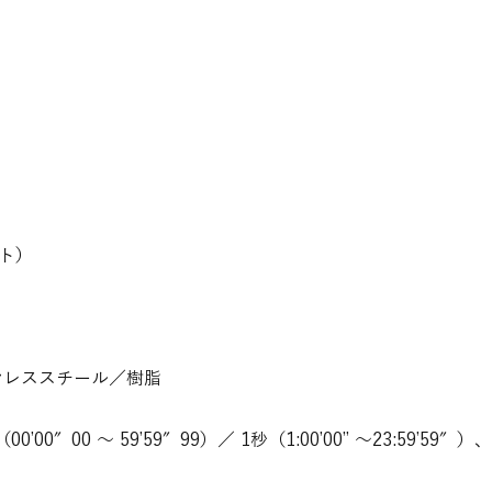
ト）
ンレススチール／樹脂
00″00 ～ 59’59″99）／ 1秒（1:00’00” ～23:59’59″）