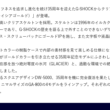
タフネスを追求し進化を続け35周年を迎えたG-SHOCKからク
（グレイシアゴールド）」が登場。
高いクリアスケルトンを採用。スケルトンは1996年のイルカ
ーであり、G-SHOCKの歴史を語る上で外すことのできないデ
5Eはケース・スクリューバックにゴールドIPを施し、また文字板や
は、ホワイトカラーの樹脂ケースで内部の素材感を見て楽しめる仕様に
がゴールドカラーを引き立たせる35周年記念モデルにふさわ
感を放つ絶対零度の氷河（GLACIER）と、過酷な環境での絶対
しました。
クエアデザインDW-5000、35周年を機に完全復活を果たしたDW
、ミニマルサイズのGA-800の4モデルをラインアップ。それぞれ
。