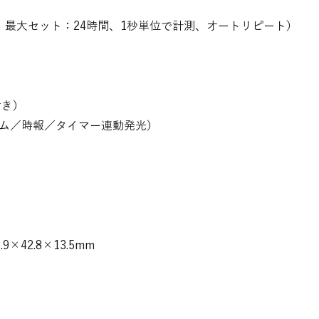
、最大セット：24時間、1秒単位で計測、オートリピート）
付き）
ム／時報／タイマー連動発光）
9×42.8×13.5mm